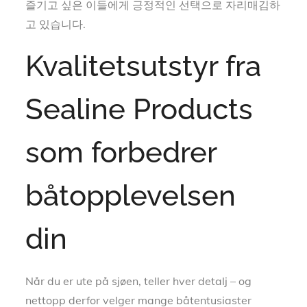
즐기고 싶은 이들에게 긍정적인 선택으로 자리매김하
고 있습니다.
Kvalitetsutstyr fra
Sealine Products
som forbedrer
båtopplevelsen
din
Når du er ute på sjøen, teller hver detalj – og
nettopp derfor velger mange båtentusiaster