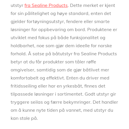
utstyr
fra Sealine Products
. Dette merket er kjent
for sin pålitelighet og høye standard, enten det
gjelder fortøyningsutstyr, fendere eller smarte
løsninger for oppbevaring om bord. Produktene er
utviklet med fokus på både funksjonalitet og
holdbarhet, noe som gjør dem ideelle for norske
forhold. Å satse på båtutstyr fra Sealine Products
betyr at du får produkter som tåler røffe
omgivelser, samtidig som de gjør båtlivet mer
komfortabelt og effektivt. Enten du driver med
fritidsseiling eller har en yrkesbåt, finnes det
tilpassede løsninger i sortimentet. Godt utstyr gir
tryggere seilas og færre bekymringer. Det handler
om å kunne nyte tiden på vannet, med utstyr du
kan stole på.