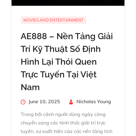
MOVIES AND ENTERTAINMENT
AE888 – Nền Tảng Giải
Trí Kỹ Thuật Số Định
Hình Lại Thói Quen
Trực Tuyến Tại Việt
Nam
Posted
June 10, 2025
By
Nicholas Young
on
Trong bối cảnh người dùng ngày càng
chuyển sang các hình thức giải trí trực
tuyến, sự xuất hiện của các nền tảng tích