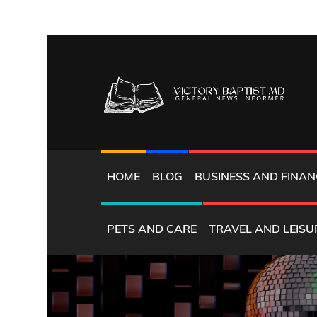
Skip
to
content
GENERAL NEWS INFORMER
VICTORY BAPTIST 
HOME
BLOG
BUSINESS AND FINAN
PETS AND CARE
TRAVEL AND LEISU