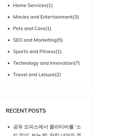
Home Services
(1)
Movies and Entertainment
(3)
Pets and Care
(1)
SEO and Marketing
(5)
Sports and Fitness
(1)
Technology and Innovation
(7)
Travel and Leisure
(2)
RECENT POSTS
공유 오피스에서 콜라티비를 ‘소
리 없이’ 보는 법: 자막 너머의 경