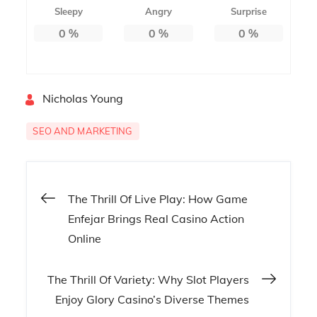
Sleepy
Angry
Surprise
0
%
0
%
0
%
By
Nicholas Young
SEO AND MARKETING
Post
The Thrill Of Live Play: How Game
Enfejar Brings Real Casino Action
navigation
Online
The Thrill Of Variety: Why Slot Players
Enjoy Glory Casino’s Diverse Themes