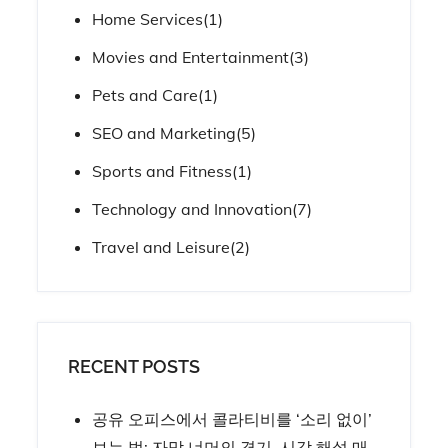
Home Services
(1)
Movies and Entertainment
(3)
Pets and Care
(1)
SEO and Marketing
(5)
Sports and Fitness
(1)
Technology and Innovation
(7)
Travel and Leisure
(2)
RECENT POSTS
공유 오피스에서 콜라티비를 ‘소리 없이’
보는 법: 자막 너머의 경기, 시각 해설 매