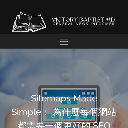
Skip
to
content
GENERAL NEWS INFORMER
VICTORY BAPTIST MD
Sitemaps Made
Simple： 為什麼每個網站
都需要一個更好的 SEO