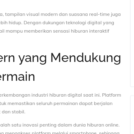
, tampilan visual modern dan suasana real-time juga
ih hidup. Dengan dukungan teknologi digital yang
ail mampu memberikan sensasi hiburan interaktif
ern yang Mendukung
ermain
rkembangan industri hiburan digital saat ini. Platform
uk memastikan seluruh permainan dapat berjalan
 dan stabil.
alah satu inovasi penting dalam dunia hiburan online.
ing mengakses platform melalui smartphone, sehingga