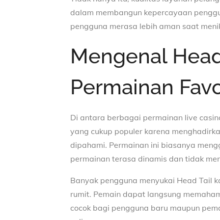
dalam membangun kepercayaan penggun
pengguna merasa lebih aman saat menikm
Mengenal Head 
Permainan Favo
Di antara berbagai permainan live casi
yang cukup populer karena menghadirk
dipahami. Permainan ini biasanya meng
permainan terasa dinamis dan tidak m
Banyak pengguna menyukai Head Tail ka
rumit. Pemain dapat langsung memahami
cocok bagi pengguna baru maupun pema