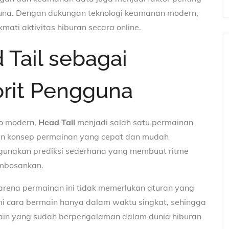
a. Dengan dukungan teknologi keamanan modern,
ati aktivitas hiburan secara online.
Tail sebagai
rit Pengguna
no modern,
Head Tail
menjadi salah satu permainan
an konsep permainan yang cepat dan mudah
gunakan prediksi sederhana yang membuat ritme
embosankan.
rena permainan ini tidak memerlukan aturan yang
 cara bermain hanya dalam waktu singkat, sehingga
in yang sudah berpengalaman dalam dunia hiburan