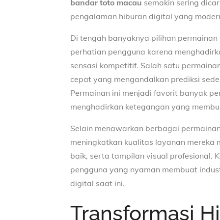
bandar toto macau
semakin sering dicar
pengalaman hiburan digital yang modern,
Di tengah banyaknya pilihan permainan o
perhatian pengguna karena menghadirk
sensasi kompetitif. Salah satu permain
cepat yang mengandalkan prediksi sede
Permainan ini menjadi favorit banyak 
menghadirkan ketegangan yang membuat
Selain menawarkan berbagai permainan in
meningkatkan kualitas layanan mereka m
baik, serta tampilan visual profesional
pengguna yang nyaman membuat industri
digital saat ini.
Transformasi Hi