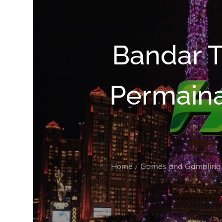
Bandar T
Permaina
Home
Games and Gambling