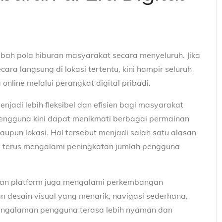
ubah pola hiburan masyarakat secara menyeluruh. Jika
ara langsung di lokasi tertentu, kini hampir seluruh
online melalui perangkat digital pribadi.
njadi lebih fleksibel dan efisien bagi masyarakat
 Pengguna kini dapat menikmati berbagai permainan
upun lokasi. Hal tersebut menjadi salah satu alasan
l terus mengalami peningkatan jumlah pengguna
ilan platform juga mengalami perkembangan
n desain visual yang menarik, navigasi sederhana,
pengalaman pengguna terasa lebih nyaman dan