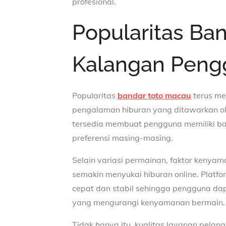
profesional.
Popularitas Ba
Kalangan Peng
Popularitas
bandar toto macau
terus me
pengalaman hiburan yang ditawarkan ol
tersedia membuat pengguna memiliki ban
preferensi masing-masing.
Selain variasi permainan, faktor keny
semakin menyukai hiburan online. Platf
cepat dan stabil sehingga pengguna da
yang mengurangi kenyamanan bermain.
Tidak hanya itu, kualitas layanan pela