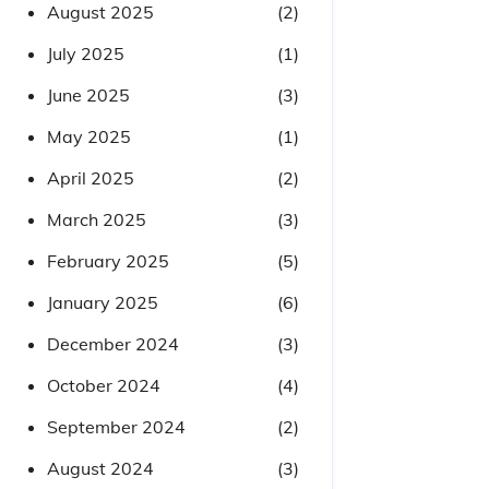
August 2025
(2)
July 2025
(1)
June 2025
(3)
May 2025
(1)
April 2025
(2)
March 2025
(3)
February 2025
(5)
January 2025
(6)
December 2024
(3)
October 2024
(4)
September 2024
(2)
August 2024
(3)